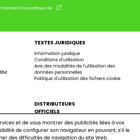
rmément à la politique de
TEXTES JURIDIQUES
Information juridique
Conditions d'utilisation
Avis des modalités de l'utilisation des
 JBM
données personnelles
Politique d'utilisation des fichiers cookie
DISTRIBUTEURS
OFFICIELS
Devenir Distributeur JBM
ervices et de vous montrer des publicités liées à vos
Officiel France
sibilité de configurer son navigateur en pouvant, s’il le
ner des difficultés de navigation du site Web.