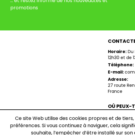
... et restez informé de nos nouveautés et
promotions
CONTACT
Horaire:
Du 
12h30 et de 
Téléphone:
E-mail:
com
Adresse:
27 route Re
France
OÙ PEUX-
TROUVER 
Ce site Web utilise des cookies propres et de tiers,
Retrouvez-no
préférences. Si vous continuez à naviguer, cela signifie
souhaite, l’empêcher d’être installé sur son 