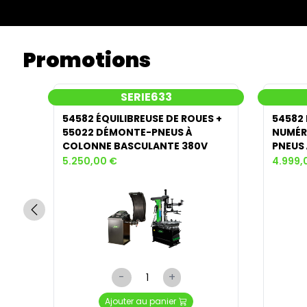
Promotions
SERIE633
S
54582 ÉQUILIBREUSE DE ROUES +
54582 
E-
55022 DÉMONTE-PNEUS À
NUMÉR
NTE
COLONNE BASCULANTE 380V
PNEUS
5.250,00 €
4.999,
-
+
Ajouter au panier