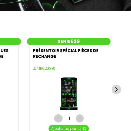
SERIE629
OUES
PRÉSENTOIR SPÉCIAL PIÈCES DE
600
DE
RECHANGE
BAT
CHA
4.185,40 €
178
-
+
Ajouter au panier