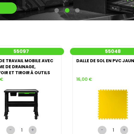
55097
55048
DE TRAVAIL MOBILE AVEC
DALLE DE SOL EN PVC JAU
E DE DRAINAGE,
OIR ET TIROIR À OUTILS
 €
16,00 €
-
+
-
+