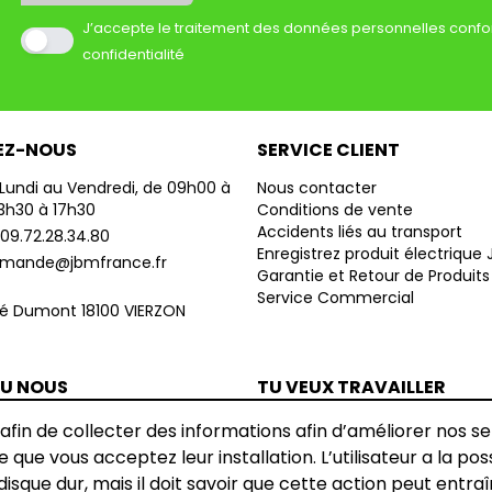
J’accepte le traitement des données personnelles confo
confidentialité
EZ-NOUS
SERVICE CLIENT
Lundi au Vendredi, de 09h00 à
Nous contacter
13h30 à 17h30
Conditions de vente
Accidents liés au transport
09.72.28.34.80
Enregistrez produit électrique
mande@jbmfrance.fr
Garantie et Retour de Produits
Service Commercial
né Dumont 18100 VIERZON
TU NOUS
TU VEUX TRAVAILLER
?
AVEC NOUS ?
 afin de collecter des informations afin d’améliorer nos s
us sur la carte
Envoyez-nous votre CV
 que vous acceptez leur installation. L’utilisateur a la pos
disque dur, mais il doit savoir que cette action peut entraî