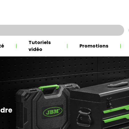
Tutoriels
té
|
|
Promotions
|
vidéo
ndre