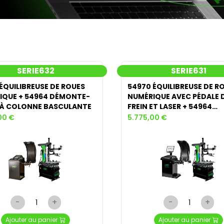
SERIE632
SERIE631
ÉQUILIBREUSE DE ROUES
54970 ÉQUILIBREUSE DE R
IQUE + 54964 DÉMONTE-
NUMÉRIQUE AVEC PÉDALE 
 À COLONNE BASCULANTE
FREIN ET LASER + 54964
DÉMONTE-PNEUS
00 €
5.775,00 €
-
+
-
+
Ajouter au panier
Ajouter au panier