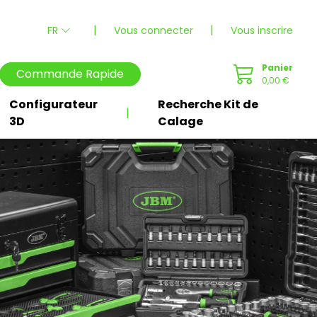
|
|
FR
Vous connecter
Vous inscrire
Panier
Commande Rapide
0,00 €
Configurateur
Recherche Kit de
|
3D
Calage