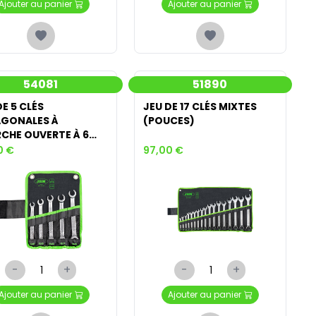
Ajouter au panier
Ajouter au panier
54081
51890
DE 5 CLÉS
JEU DE 17 CLÉS MIXTES
GONALES À
(POUCES)
CHE OUVERTE À 6
ES
0 €
97,00 €
-
+
-
+
Ajouter au panier
Ajouter au panier