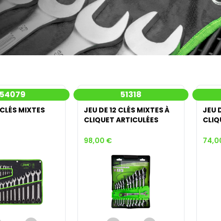
54079
51318
 CLÉS MIXTES
JEU DE 12 CLÉS MIXTES À
JEU 
CLIQUET ARTICULÉES
CLIQ
98,00 €
74,0