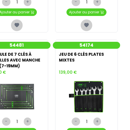
-
+
-
+
Ajouter au panier
Ajouter au panier
54481
54174
LE DE 7 CLÉS À
JEU DE 6 CLÉS PLATES
LLES AVEC MANCHE
MIXTES
 (7-19MM)
0 €
139,00 €
-
+
-
+