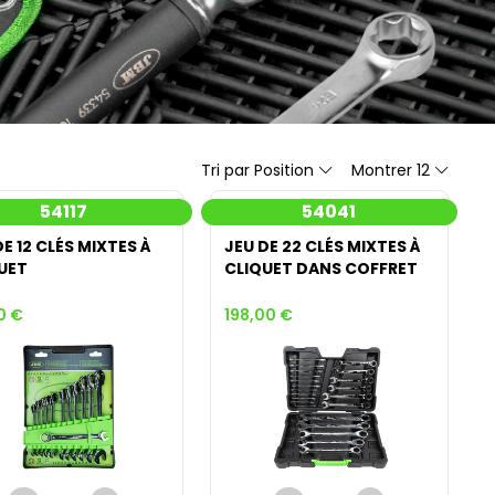
Tri par Position
Montrer 12
54117
54041
DE 12 CLÉS MIXTES À
JEU DE 22 CLÉS MIXTES À
UET
CLIQUET DANS COFFRET
0 €
198,00 €