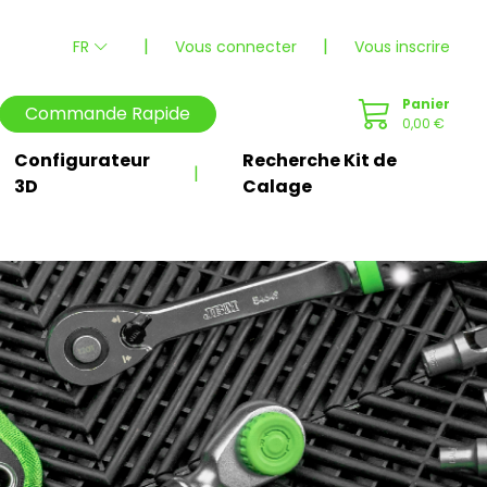
|
|
FR
Vous connecter
Vous inscrire
Panier
Commande Rapide
0,00 €
Configurateur
Recherche Kit de
|
3D
Calage