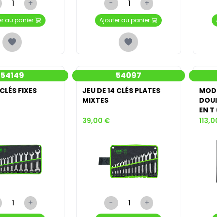
+
-
+
er au panier
Ajouter au panier
54149
54097
 CLÉS FIXES
JEU DE 14 CLÉS PLATES
MODU
MIXTES
DOUI
EN T
39,00 €
113,0
+
-
+