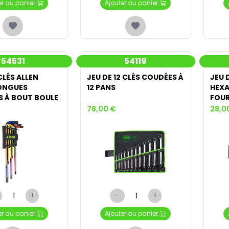
er au panier
Ajouter au panier
54531
54119
CLÉS ALLEN
JEU DE 12 CLÉS COUDÉES À
JEU 
ONGUES
12 PANS
HEXA
S À BOUT BOULE
FOUR
ARÊT
78,00 €
28,0
+
-
+
er au panier
Ajouter au panier