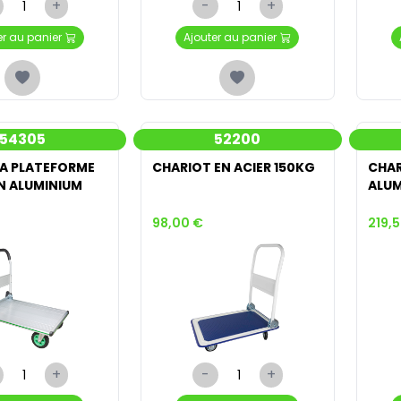
+
-
+
er au panier
Ajouter au panier
54305
52200
 A PLATEFORME
CHARIOT EN ACIER 150KG
CHAR
EN ALUMINIUM
ALUM
98,00 €
219,
+
-
+