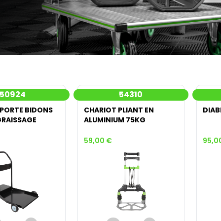
50924
54310
 PORTE BIDONS
CHARIOT PLIANT EN
DIAB
GRAISSAGE
ALUMINIUM 75KG
59,00 €
95,0