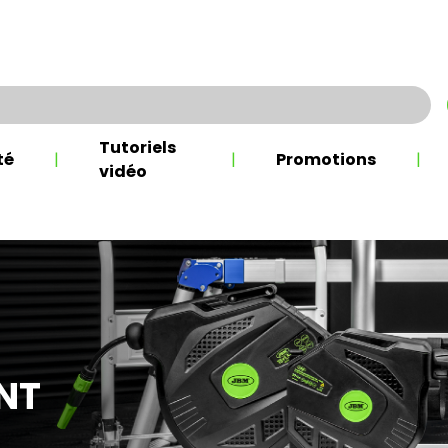
Tutoriels
té
|
|
Promotions
|
vidéo
NT