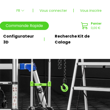
|
|
FR
Vous connecter
Vous inscrire
Panier
Commande Rapide
0,00 €
Configurateur
Recherche Kit de
|
3D
Calage