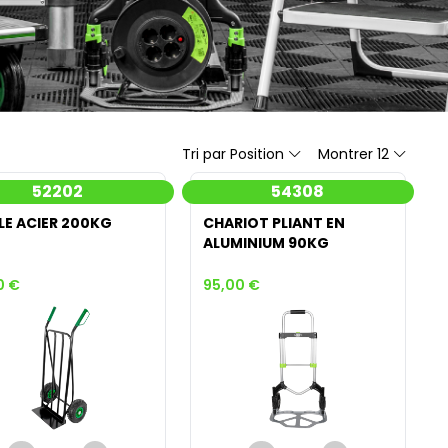
Tri par Position
Montrer 12
52202
54308
LE ACIER 200KG
CHARIOT PLIANT EN
ALUMINIUM 90KG
0 €
95,00 €