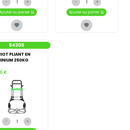
-
+
-
+
Ajouter au panier
Ajouter au panier
54306
IOT PLIANT EN
INIUM 250KG
50 €
-
+