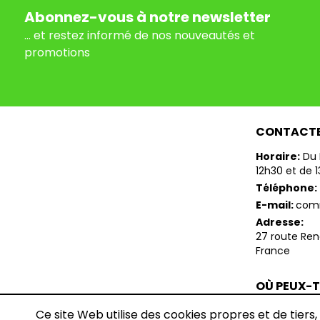
Abonnez-vous à notre newsletter
... et restez informé de nos nouveautés et
promotions
CONTACT
Horaire:
Du 
12h30 et de 
Téléphone:
E-mail:
com
Adresse:
27 route Re
France
OÙ PEUX-
TROUVER 
Ce site Web utilise des cookies propres et de tiers,