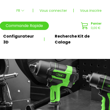
|
|
FR
Vous connecter
Vous inscrire
Panier
Commande Rapide
0,00 €
Configurateur
Recherche Kit de
|
3D
Calage