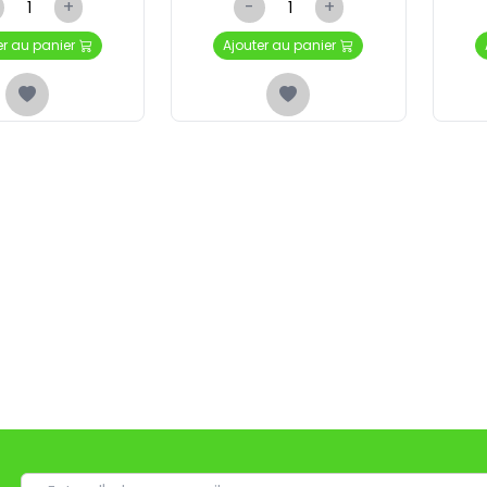
+
-
+
er au panier
Ajouter au panier