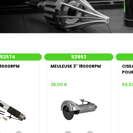
52574
52953
" 9000RPM
MEULEUSE 3" 18000RPM
CISE
POU
38,00 €
84,5