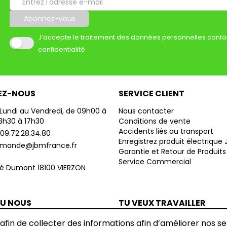
Abonnez-vous
J’accepte le traitement des données personnelles confo
confidentialité
EZ-NOUS
SERVICE CLIENT
Lundi au Vendredi, de 09h00 à
Nous contacter
13h30 à 17h30
Conditions de vente
Accidents liés au transport
09.72.28.34.80
Enregistrez produit électrique
mande@jbmfrance.fr
Garantie et Retour de Produits
Service Commercial
né Dumont 18100 VIERZON
TU NOUS
TU VEUX TRAVAILLER
?
AVEC NOUS ?
 afin de collecter des informations afin d’améliorer nos s