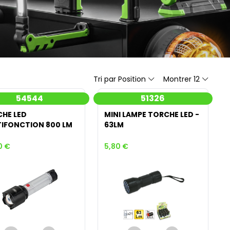
Tri par Position
Montrer 12
54544
51326
HE LED
MINI LAMPE TORCHE LED -
IFONCTION 800 LM
63LM
0 €
5,80 €