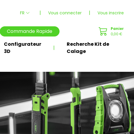
|
|
FR
Vous connecter
Vous inscrire
Panier
Commande Rapide
0,00 €
Configurateur
Recherche Kit de
|
3D
Calage