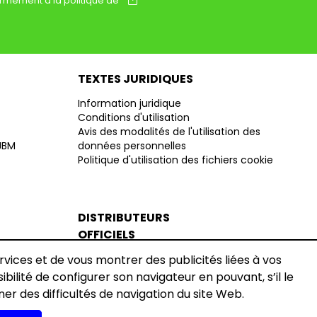
rmément à la politique de
TEXTES JURIDIQUES
Information juridique
Conditions d'utilisation
Avis des modalités de l'utilisation des
 JBM
données personnelles
Politique d'utilisation des fichiers cookie
DISTRIBUTEURS
OFFICIELS
ervices et de vous montrer des publicités liées à vos
Devenir Distributeur JBM
Officiel France
sibilité de configurer son navigateur en pouvant, s’il le
ner des difficultés de navigation du site Web.