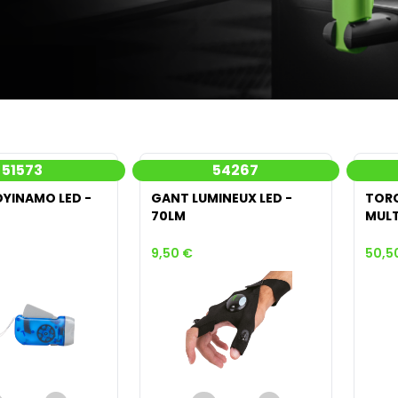
51573
54267
DYINAMO LED -
GANT LUMINEUX LED -
TORC
70LM
MULT
9,50 €
50,5