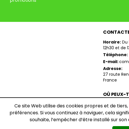
promotions
CONTACT
Horaire:
Du 
12h30 et de 
Téléphone:
E-mail:
com
Adresse:
27 route Re
France
OÙ PEUX-
TROUVER 
Ce site Web utilise des cookies propres et de tiers,
Retrouvez-no
préférences. Si vous continuez à naviguer, cela signifie
souhaite, l’empêcher d’être installé sur son 