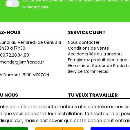
J’accepte le traitement des données personnelles confo
confidentialité
EZ-NOUS
SERVICE CLIENT
Lundi au Vendredi, de 09h00 à
Nous contacter
13h30 à 17h30
Conditions de vente
Accidents liés au transport
09.72.28.34.80
Enregistrez produit électrique
mande@jbmfrance.fr
Garantie et Retour de Produits
Service Commercial
né Dumont 18100 VIERZON
TU NOUS
TU VEUX TRAVAILLER
?
AVEC NOUS ?
 afin de collecter des informations afin d’améliorer nos s
us sur la carte
Envoyez-nous votre CV
 que vous acceptez leur installation. L’utilisateur a la pos
disque dur, mais il doit savoir que cette action peut entraî