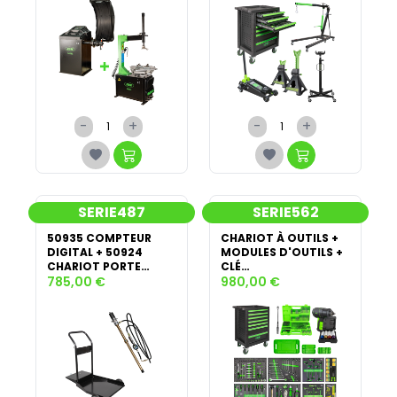
-
+
-
+
SERIE487
SERIE562
50935 COMPTEUR
CHARIOT À OUTILS +
DIGITAL + 50924
MODULES D'OUTILS +
CHARIOT PORTE
CLÉ
BIDONS SPÉCIAL
785,00 €
DYNAMOMÉTRIQUE +
980,00 €
GRAISSAGE
CLÉ À CHOCS