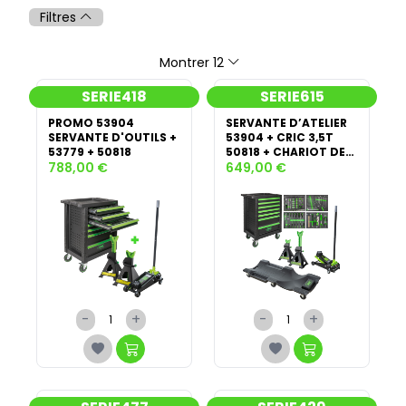
Filtres
Montrer 12
SERIE418
SERIE615
PROMO 53904
SERVANTE D’ATELIER
SERVANTE D'OUTILS +
53904 + CRIC 3,5T
53779 + 50818
50818 + CHARIOT DE
788,00 €
MÉCANICIEN 52148 +
649,00 €
CHANDELLES 3T 53779
-
+
-
+