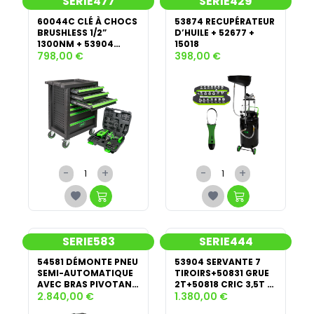
SERIE477
SERIE429
60044C CLÉ À CHOCS
53874 RECUPÉRATEUR
BRUSHLESS 1/2”
D’HUILE + 52677 +
1300NM + 53904
15018
SERVANTE D'OUTILS 7
798,00 €
398,00 €
TIROIRS
-
+
-
+
SERIE583
SERIE444
54581 DÉMONTE PNEU
53904 SERVANTE 7
SEMI-AUTOMATIQUE
TIROIRS+50831 GRUE
AVEC BRAS PIVOTANT
2T+50818 CRIC 3,5T +
+ 54582 ÉQUILIBREUSE
2.840,00 €
53779 CHANDELLES 3T
1.380,00 €
DE ROUES NUMÉRIQUE
+ 54001 VÉRIN FOSSE