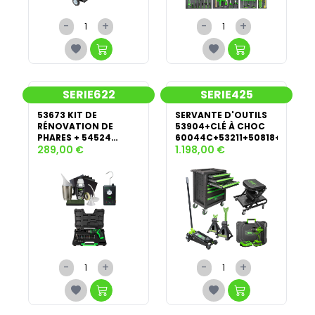
-
+
-
+
SERIE622
SERIE425
53673 KIT DE
SERVANTE D'OUTILS
RÉNOVATION DE
53904+CLÉ À CHOC
PHARES + 54524
60044C+53211+50818+53779
DÉTECTEUR DE FUITES
289,00 €
1.198,00 €
+ 54683 TOURNEVIS
SANS FIL
-
+
-
+