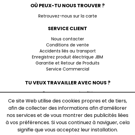
OÙ PEUX-TU NOUS TROUVER ?
Retrouvez-nous sur la carte
SERVICE CLIENT
Nous contacter
Conditions de vente
Accidents liés au transport
Enregistrez produit électrique JBM
Garantie et Retour de Produits
Service Commercial
TU VEUX TRAVAILLER AVEC NOUS ?
Envoyez-nous votre CV
Ce site Web utilise des cookies propres et de tiers,
TEXTES JURIDIQUES
afin de collecter des informations afin d’améliorer
nos services et de vous montrer des publicités liées
Information juridique
Conditions d'utilisation
à vos préférences. Si vous continuez à naviguer, cela
Avis des modalités de l'utilisation des données
signifie que vous acceptez leur installation.
personnelles