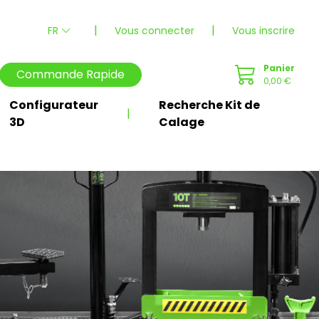
|
|
FR
Vous connecter
Vous inscrire
Panier
Commande Rapide
0,00 €
Configurateur
Recherche Kit de
|
3D
Calage