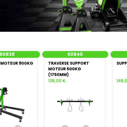
50838
50840
 MOTEUR 900KG
TRAVERSE SUPPORT
SUPP
MOTEUR 500KG
(1750MM)
138,00 €
148,