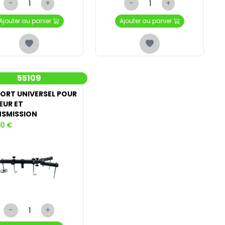
-
+
-
+
Ajouter au panier
Ajouter au panier
55109
ORT UNIVERSEL POUR
UR ET
SMISSION
00 €
-
+