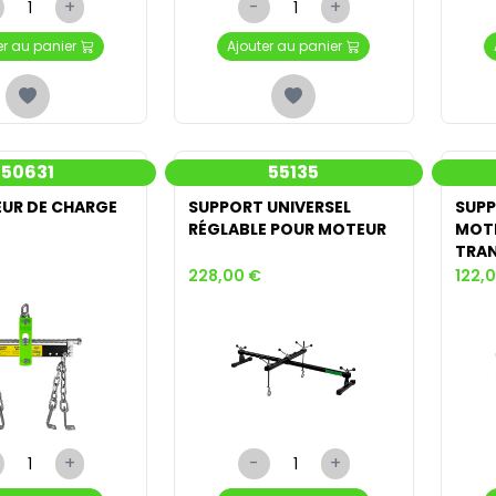
+
-
+
er au panier
Ajouter au panier
50631
55135
EUR DE CHARGE
SUPPORT UNIVERSEL
SUPP
RÉGLABLE POUR MOTEUR
MOTE
TRAN
228,00 €
122,
+
-
+